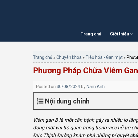
Skip
to
content
Trang chủ
Giới thiệu
Trang chủ
»
Chuyên khoa
»
Tiêu hóa - Gan mật
»
Phươn
Phương Pháp Chữa Viêm Gan
Posted on
30/08/2024
by
Nam Anh
Nội dung chính
Viêm gan B là một căn bệnh gây ra nhiều lo lắn
đóng một vai trò quan trọng trong việc hỗ trợ c
Đức Thịnh Đường khám phá những bí quyết
chữ