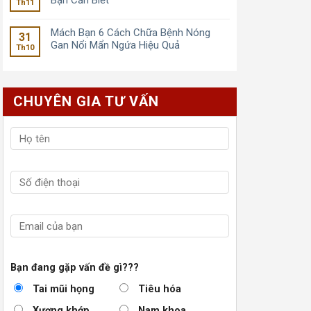
Bạn Cần Biết
Th11
Mách Bạn 6 Cách Chữa Bệnh Nóng
31
Gan Nổi Mẩn Ngứa Hiệu Quả
Th10
CHUYÊN GIA TƯ VẤN
Bạn đang gặp vấn đề gì???
Tai mũi họng
Tiêu hóa
Xương khớp
Nam khoa