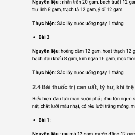
Nguyên liệu :
nhân trần 20 gam, bạch truật 12 ga
trư linh 8 gam, trạch tả 12 gam, ý dĩ 12 gam.
Thực hiện:
Sắc lấy nước uống ngày 1 tháng
Bài 3
Nguyên liệu:
hoàng cầm 12 gam, hoạt thạch 12 gam
bạch đậu khấu 8 gam, kim ngân 16 gam, mộc thôn
Thực hiện:
Sắc lấy nước uống ngày 1 tháng
2.4 Bài thuốc trị can uất, tỳ hư, khí t
Biểu hiện: đau tức mạn sườn phải, đau tức ngực 
nát, chất lưỡi màu nhạt, có rêu lưỡi trắng mỏng, 
Bài 1:
Nguyên liệu :
rau má 12 gam, mướp đắng 12 gam, 