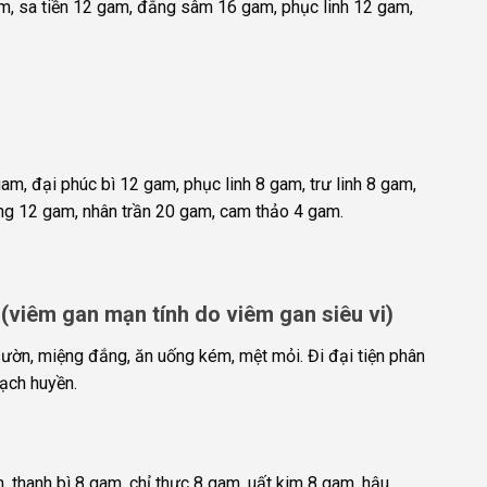
m, sa tiền 12 gam, đẳng sâm 16 gam, phục linh 12 gam,
, đại phúc bì 12 gam, phục linh 8 gam, trư linh 8 gam,
g 12 gam, nhân trần 20 gam, cam thảo 4 gam.
rệ (viêm gan mạn tính do viêm gan siêu vi)
sườn, miệng đắng, ăn uống kém, mệt mỏi. Đi đại tiện phân
mạch huyền.
thanh bì 8 gam, chỉ thực 8 gam, uất kim 8 gam, hậu