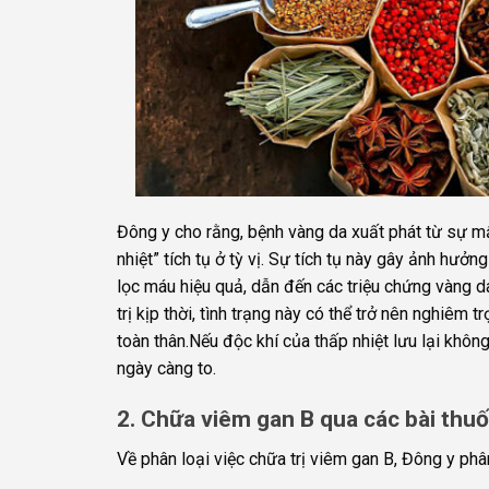
Đông y cho rằng, bệnh vàng da xuất phát từ sự mấ
nhiệt” tích tụ ở tỳ vị. Sự tích tụ này gây ảnh hư
lọc máu hiệu quả, dẫn đến các triệu chứng vàng d
trị kịp thời, tình trạng này có thể trở nên nghiê
toàn thân.Nếu độc khí của thấp nhiệt lưu lại khô
ngày càng to.
2. Chữa viêm gan B qua các bài thu
Về phân loại việc chữa trị viêm gan B, Đông y p