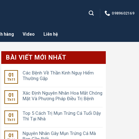
0989602169
h hàng
Video
Liên hệ
BÀI VIẾT MỚI NHẤT
Các Bệnh Về Thần Kinh Nguy Hiểm
01
Thường Gặp
Th11
Xác Định Nguyên Nhân Hoa Mắt Chóng
01
Mặt Và Phương Pháp Điều Trị Bệnh
Th11
Top 5 Cách Trị Mụn Trứng Cá Tuổi Dậy
01
Thì Tại Nhà
Th11
Nguyên Nhân Gây Mụn Trứng Cá Mà
01