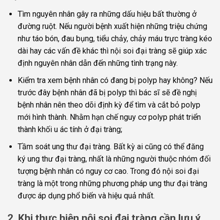
Tìm nguyên nhân gây ra những dấu hiệu bất thường ở
đường ruột. Nếu người bệnh xuất hiện những triệu chứng
như táo bón, đau bụng, tiểu chảy, chảy máu trực tràng kéo
dài hay các vấn đề khác thì nội soi đại tràng sẽ giúp xác
định nguyên nhân dẫn đến những tình trạng này.
Kiểm tra xem bệnh nhân có đang bị polyp hay không? Nếu
trước đây bệnh nhân đã bị polyp thì bác sĩ sẽ đề nghị
bệnh nhân nên theo dõi định kỳ để tìm và cắt bỏ polyp
mới hình thành. Nhằm hạn chế nguy cơ polyp phát triển
thành khối u ác tính ở đại tràng;
Tầm soát ung thư đại tràng. Bất kỳ ai cũng có thể đăng
ký ung thư đại tràng, nhất là những người thuộc nhóm đối
tượng bệnh nhân có nguy cơ cao. Trong đó nội soi đại
tràng là một trong những phương pháp ung thư đại tràng
được áp dụng phổ biến và hiệu quả nhất.
2. Khi thực hiện nội soi đại tràng cần lưu ý