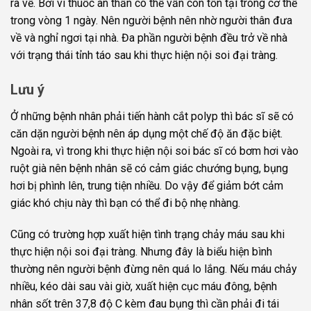
ra về. Bởi vì thuốc an thần có thể vẫn còn tồn tại trong cơ thể
trong vòng 1 ngày. Nên người bệnh nên nhờ người thân đưa
về và nghỉ ngơi tại nhà. Đa phần người bệnh đều trở về nhà
với trạng thái tỉnh táo sau khi thực hiện nội soi đại tràng.
Lưu ý
Ở những bệnh nhân phải tiến hành cắt polyp thì bác sĩ sẽ có
căn dặn người bệnh nên áp dụng một chế độ ăn đặc biệt.
Ngoài ra, vì trong khi thực hiện nội soi bác sĩ có bơm hơi vào
ruột già nên bệnh nhân sẽ có cảm giác chướng bụng, bụng
hơi bị phình lên, trung tiện nhiều. Do vậy để giảm bớt cảm
giác khó chịu này thì bạn có thể đi bộ nhẹ nhàng.
Cũng có trường hợp xuất hiện tình trạng chảy máu sau khi
thực hiện nội soi đại tràng. Nhưng đây là biểu hiện bình
thường nên người bệnh đừng nên quá lo lắng. Nếu máu chảy
nhiều, kéo dài sau vài giờ, xuất hiện cục máu đông, bệnh
nhân sốt trên 37,8 độ C kèm đau bụng thì cần phải đi tái