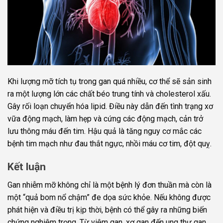
Khi lượng mỡ tích tụ trong gan quá nhiều, cơ thể sẽ sản sinh
ra một lượng lớn các chất béo trung tính và cholesterol xấu.
Gây rối loạn chuyển hóa lipid. Điều này dẫn đến tình trạng xơ
vữa động mạch, làm hẹp và cứng các động mạch, cản trở
lưu thông máu đến tim. Hậu quả là tăng nguy cơ mắc các
bệnh tim mạch như đau thắt ngực, nhồi máu cơ tim, đột quỵ.
Kết luận
Gan nhiễm mỡ không chỉ là một bệnh lý đơn thuần mà còn là
một “quả bom nổ chậm” đe dọa sức khỏe. Nếu không được
phát hiện và điều trị kịp thời, bệnh có thể gây ra những biến
chứng nghiêm trọng. Từ viêm gan, xơ gan đến ung thư gan,