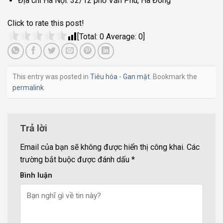
Địa chỉ Hà Nội: 32/12 phố Văn Phú, Hà Đông
Click to rate this post!
[Total:
0
Average:
0
]
This entry was posted in
Tiêu hóa - Gan mật
. Bookmark the
permalink
.
Trả lời
Email của bạn sẽ không được hiển thị công khai.
Các
trường bắt buộc được đánh dấu
*
Bình luận