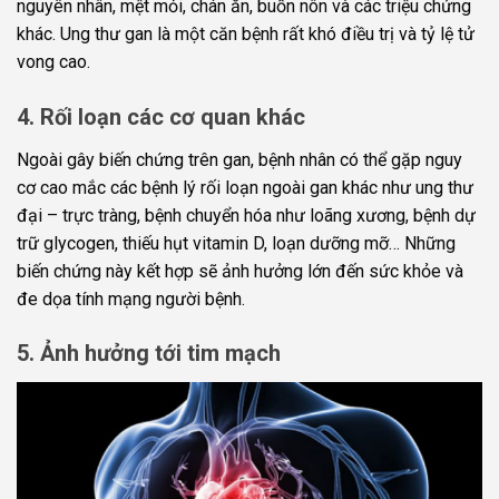
nguyên nhân, mệt mỏi, chán ăn, buồn nôn và các triệu chứng
khác. Ung thư gan là một căn bệnh rất khó điều trị và tỷ lệ tử
vong cao.
4. Rối loạn các cơ quan khác
Ngoài gây biến chứng trên gan, bệnh nhân có thể gặp nguy
cơ cao mắc các bệnh lý rối loạn ngoài gan khác như ung thư
đại – trực tràng, bệnh chuyển hóa như loãng xương, bệnh dự
trữ glycogen, thiếu hụt vitamin D, loạn dưỡng mỡ… Những
biến chứng này kết hợp sẽ ảnh hưởng lớn đến sức khỏe và
đe dọa tính mạng người bệnh.
5. Ảnh hưởng tới tim mạch