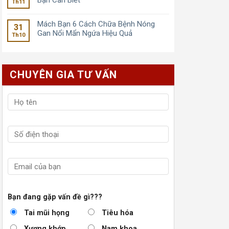
Bạn Cần Biết
Th11
Mách Bạn 6 Cách Chữa Bệnh Nóng
31
Gan Nổi Mẩn Ngứa Hiệu Quả
Th10
CHUYÊN GIA TƯ VẤN
Bạn đang gặp vấn đề gì???
Tai mũi họng
Tiêu hóa
Xương khớp
Nam khoa