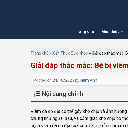
Skip
to
content
Trang chủ
Giới thiệu
Trang chủ
»
Kiến Thức Sức Khỏe
»
Giải đáp thắc mắc: B
Giải đáp thắc mắc: Bé bị viêm
Posted on
24/10/2023
by
Nam Anh
Nội dung chính
Viêm da cơ địa có thể gây khó chịu và ảnh hưởng 
chứng như ngứa, đau, và cảm giác khó chịu có thể 
bệnh viêm da cơ địa của con, ba mẹ cần nắm rõ nh