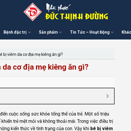
Bệnh đặc trị
Sản phẩm
Tin Tức – Hoạt Động
Khác
é bị viêm da cơ địa mẹ kiêng ăn gì?
 da cơ địa mẹ kiêng ăn gì?
đến cuộc sống sức khỏe tổng thể của trẻ. Một số triệu
khiến trẻ mệt mỏi và không thoải mái. Trong việc điều trị
ững kiến thức về tình trạng của con. Vậy khi
bé bị viêm