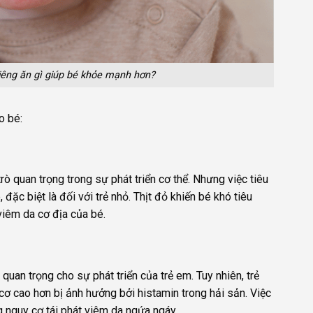
iêng ăn gì giúp bé khỏe mạnh hơn?
o bé:
rò quan trọng trong sự phát triển cơ thể. Nhưng việc tiêu
đặc biệt là đối với trẻ nhỏ. Thịt đỏ khiến bé khó tiêu
viêm da cơ địa của bé.
uan trọng cho sự phát triển của trẻ em. Tuy nhiên, trẻ
cơ cao hơn bị ảnh hưởng bởi histamin trong hải sản. Việc
ng nguy cơ tái phát viêm da ngứa ngáy.