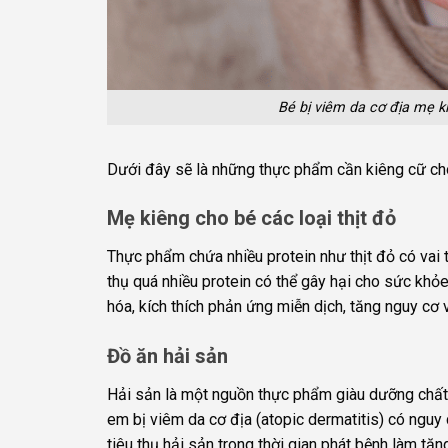
Bé bị viêm da cơ địa mẹ k
Dưới đây sẽ là những thực phẩm cần kiêng cữ ch
Mẹ kiêng cho bé các loại thịt đỏ
Thực phẩm chứa nhiều protein như thịt đỏ có vai t
thụ quá nhiều protein có thể gây hại cho sức khỏe, 
hóa, kích thích phản ứng miễn dịch, tăng nguy cơ 
Đồ ăn hải sản
Hải sản là một nguồn thực phẩm giàu dưỡng chất q
em bị viêm da cơ địa (atopic dermatitis) có nguy 
tiêu thụ hải sản trong thời gian phát bệnh làm tă