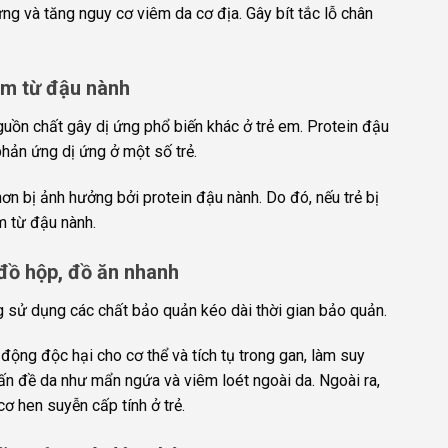
ng và tăng nguy cơ viêm da cơ địa. Gây bít tắc lỗ chân
ẩm từ đậu nành
uồn chất gây dị ứng phổ biến khác ở trẻ em. Protein đậu
phản ứng dị ứng ở một số trẻ.
ơn bị ảnh hưởng bởi protein đậu nành. Do đó, nếu trẻ bị
m từ đậu nành.
đồ hộp, đồ ăn nhanh
g sử dụng các chất bảo quản kéo dài thời gian bảo quản.
động độc hại cho cơ thể và tích tụ trong gan, làm suy
ấn đề da như mẩn ngứa và viêm loét ngoài da. Ngoài ra,
ơ hen suyễn cấp tính ở trẻ.