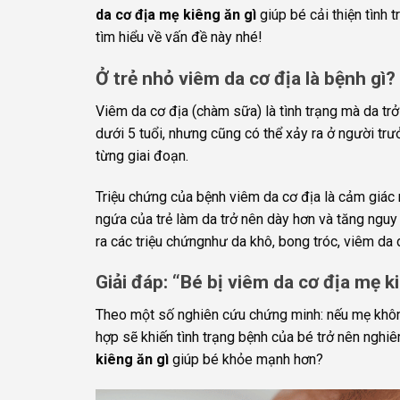
da cơ địa mẹ kiêng ăn gì
giúp bé cải thiện tình
tìm hiểu về vấn đề này nhé!
Ở trẻ nhỏ viêm da cơ địa là bệnh gì?
Viêm da cơ địa (chàm sữa) là tình trạng mà da tr
dưới 5 tuổi, nhưng cũng có thể xảy ra ở người trư
từng giai đoạn.
Triệu chứng của bệnh viêm da cơ địa là cảm giác n
ngứa của trẻ làm da trở nên dày hơn và tăng nguy 
ra các triệu chứngnhư da khô, bong tróc, viêm da 
Giải đáp: “Bé bị viêm da cơ địa mẹ k
Theo một số nghiên cứu chứng minh: nếu mẹ khôn
hợp sẽ khiến tình trạng bệnh của bé trở nên nghi
kiêng ăn gì
giúp bé khỏe mạnh hơn?