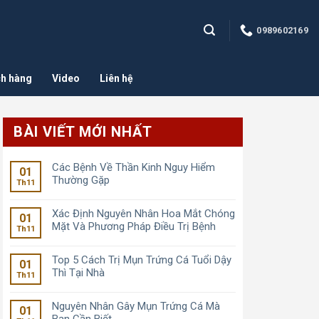
0989602169
h hàng
Video
Liên hệ
BÀI VIẾT MỚI NHẤT
Các Bệnh Về Thần Kinh Nguy Hiểm
01
Thường Gặp
Th11
Xác Định Nguyên Nhân Hoa Mắt Chóng
01
Mặt Và Phương Pháp Điều Trị Bệnh
Th11
Top 5 Cách Trị Mụn Trứng Cá Tuổi Dậy
01
Thì Tại Nhà
Th11
Nguyên Nhân Gây Mụn Trứng Cá Mà
01