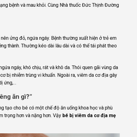
 trạng bệnh và mau khỏi. Cùng Nhà thuốc Đức Thịnh Đường
ở nên ửng đỏ, ngứa ngáy. Bệnh thường xuất hiện ở trẻ em
ởng thành. Thường kéo dài lâu dài và có thể tái phát theo
gứa ngáy, khó chịu, rát và khô da. Thói quen gãi vùng da
cơ bị nhiễm trùng vi khuẩn. Ngoài ra, viêm da cơ địa gây
dị ứng,…
iêng ăn gì?”
g tạo cho bé có một chế độ ăn uống khoa học và phù
êm trọng hơn và nặng hơn. Vậy
bé bị viêm da cơ địa mẹ